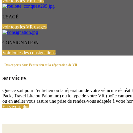
voir tous les VR neufs
USAGÉ
voir tous les VR usagés
CONSIGNATION
Voir toutes les consignations
- Des experts dans l’entretien et la réparation de VR -
services
Que ce soit pour l’entretien ou la réparation de votre véhicule récréa
Pack, Travel Lite ou Palomino) ou le type de votre VR (boîte campeur, r
ou en atelier vous assure une prise de rendez-vous adaptée à votre hor
En savoir plus