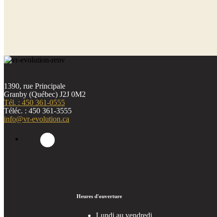
1390, rue Principale
Granby (Québec) J2J 0M2
Tél. : 450 361-0555
Téléc. : 450 361-3555
info@vr-evolution.ca
Heures d'ouverture
Lundi au vendredi