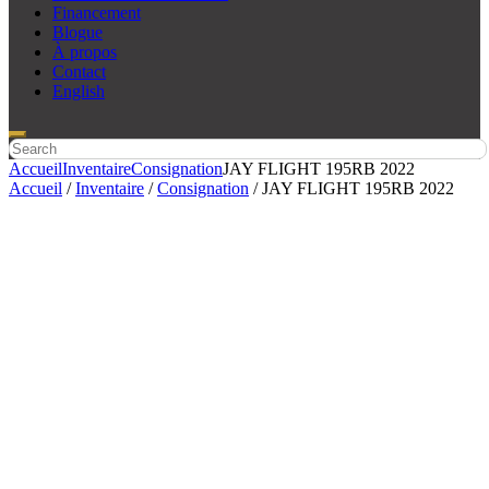
Financement
Blogue
À propos
Contact
English
Accueil
Inventaire
Consignation
JAY FLIGHT 195RB 2022
Accueil
/
Inventaire
/
Consignation
/ JAY FLIGHT 195RB 2022